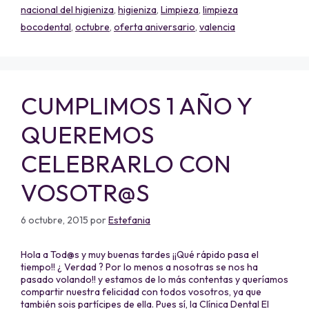
nacional del higieniza
,
higieniza
,
Limpieza
,
limpieza
bocodental
,
octubre
,
oferta aniversario
,
valencia
CUMPLIMOS 1 AÑO Y
QUEREMOS
CELEBRARLO CON
VOSOTR@S
6 octubre, 2015
por
Estefania
Hola a Tod@s y muy buenas tardes ¡¡Qué rápido pasa el
tiempo!! ¿ Verdad ? Por lo menos a nosotras se nos ha
pasado volando!! y estamos de lo más contentas y queríamos
compartir nuestra felicidad con todos vosotros, ya que
también sois partícipes de ella. Pues sí, la Clínica Dental El