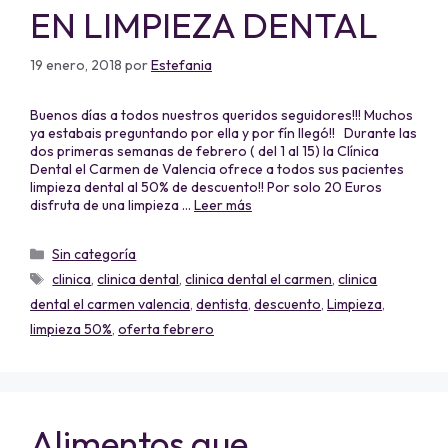
EN LIMPIEZA DENTAL
19 enero, 2018
por
Estefania
Buenos días a todos nuestros queridos seguidores!!! Muchos
ya estabais preguntando por ella y por fín llegó!! Durante las
dos primeras semanas de febrero ( del 1 al 15) la Clínica
Dental el Carmen de Valencia ofrece a todos sus pacientes
limpieza dental al 50% de descuento!! Por solo 20 Euros
disfruta de una limpieza …
Leer más
Sin categoría
clinica
,
clinica dental
,
clinica dental el carmen
,
clinica
dental el carmen valencia
,
dentista
,
descuento
,
Limpieza
,
limpieza 50%
,
oferta febrero
Alimentos que