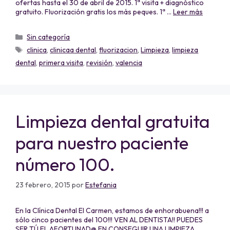
ofertas hasta el 30 de abril de 2015. 1ª visita + diagnóstico
gratuito. Fluorización gratis los más peques. 1ª …
Leer más
Sin categoría
clinica
,
clinicaa dental
,
fluorizacion
,
Limpieza
,
limpieza
dental
,
primera visita
,
revisión
,
valencia
Limpieza dental gratuita
para nuestro paciente
número 100.
23 febrero, 2015
por
Estefania
En la Clínica Dental El Carmen, estamos de enhorabuena!!! a
sólo cinco pacientes del 100!!! VEN AL DENTISTA!! PUEDES
SER TÚ EL AFORTUNAD@ EN CONSEGUIR UNA LIMPIEZA