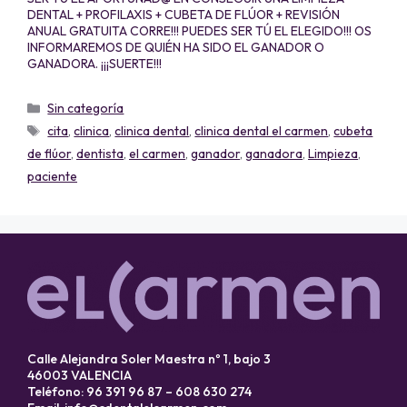
DENTAL + PROFILAXIS + CUBETA DE FLÚOR + REVISIÓN
ANUAL GRATUITA CORRE!!! PUEDES SER TÚ EL ELEGIDO!!! OS
INFORMAREMOS DE QUIÉN HA SIDO EL GANADOR O
GANADORA. ¡¡¡SUERTE!!!
Sin categoría
cita
,
clinica
,
clinica dental
,
clinica dental el carmen
,
cubeta
de flúor
,
dentista
,
el carmen
,
ganador
,
ganadora
,
Limpieza
,
paciente
Calle Alejandra Soler Maestra nº 1, bajo 3
46003 VALENCIA
Teléfono: 96 391 96 87 – 608 630 274