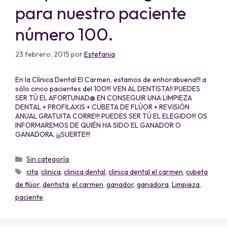
para nuestro paciente
número 100.
23 febrero, 2015
por
Estefania
En la Clínica Dental El Carmen, estamos de enhorabuena!!! a
sólo cinco pacientes del 100!!! VEN AL DENTISTA!! PUEDES
SER TÚ EL AFORTUNAD@ EN CONSEGUIR UNA LIMPIEZA
DENTAL + PROFILAXIS + CUBETA DE FLÚOR + REVISIÓN
ANUAL GRATUITA CORRE!!! PUEDES SER TÚ EL ELEGIDO!!! OS
INFORMAREMOS DE QUIÉN HA SIDO EL GANADOR O
GANADORA. ¡¡¡SUERTE!!!
Sin categoría
cita
,
clinica
,
clinica dental
,
clinica dental el carmen
,
cubeta
de flúor
,
dentista
,
el carmen
,
ganador
,
ganadora
,
Limpieza
,
paciente