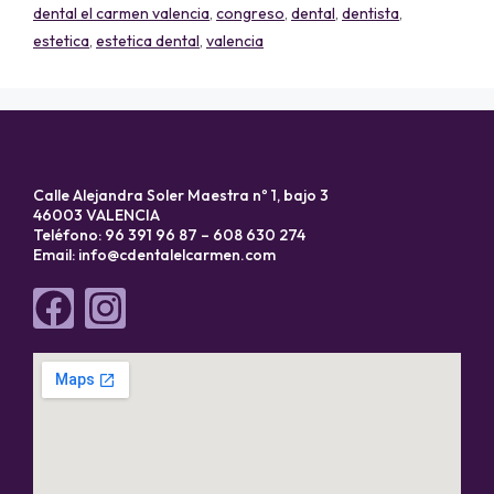
dental el carmen valencia
,
congreso
,
dental
,
dentista
,
estetica
,
estetica dental
,
valencia
Calle Alejandra Soler Maestra nº 1, bajo 3
46003 VALENCIA
Teléfono: 96 391 96 87 – 608 630 274
Email:
info@cdentalelcarmen.com