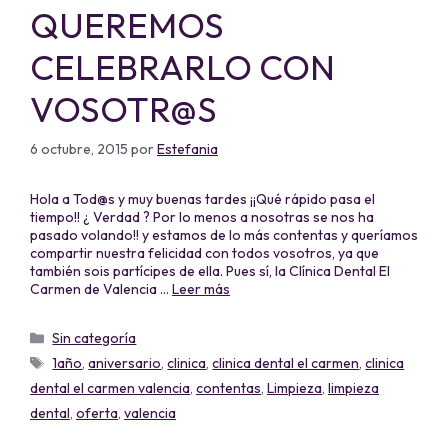
QUEREMOS
CELEBRARLO CON
VOSOTR@S
6 octubre, 2015
por
Estefania
Hola a Tod@s y muy buenas tardes ¡¡Qué rápido pasa el
tiempo!! ¿ Verdad ? Por lo menos a nosotras se nos ha
pasado volando!! y estamos de lo más contentas y queríamos
compartir nuestra felicidad con todos vosotros, ya que
también sois partícipes de ella. Pues sí, la Clínica Dental El
Carmen de Valencia …
Leer más
Sin categoría
1año
,
aniversario
,
clinica
,
clinica dental el carmen
,
clinica
dental el carmen valencia
,
contentas
,
Limpieza
,
limpieza
dental
,
oferta
,
valencia