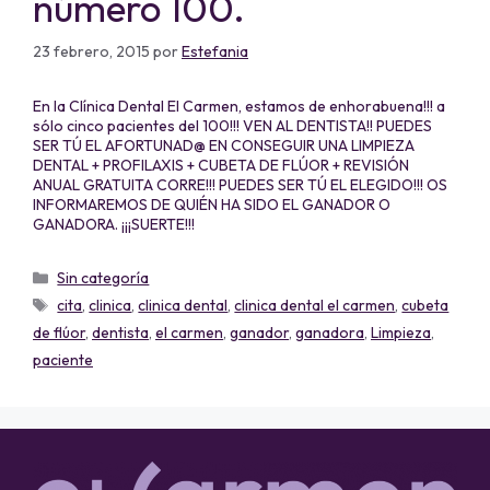
número 100.
23 febrero, 2015
por
Estefania
En la Clínica Dental El Carmen, estamos de enhorabuena!!! a
sólo cinco pacientes del 100!!! VEN AL DENTISTA!! PUEDES
SER TÚ EL AFORTUNAD@ EN CONSEGUIR UNA LIMPIEZA
DENTAL + PROFILAXIS + CUBETA DE FLÚOR + REVISIÓN
ANUAL GRATUITA CORRE!!! PUEDES SER TÚ EL ELEGIDO!!! OS
INFORMAREMOS DE QUIÉN HA SIDO EL GANADOR O
GANADORA. ¡¡¡SUERTE!!!
Sin categoría
cita
,
clinica
,
clinica dental
,
clinica dental el carmen
,
cubeta
de flúor
,
dentista
,
el carmen
,
ganador
,
ganadora
,
Limpieza
,
paciente