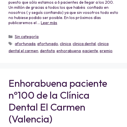
puesto que sólo estamos a 6 pacientes de llegar a los 200.
Un millón de gracias a todos los que habéis confiado en
nosotros ( y seguís confiando) ya que sin vosotros todo esto
no hubiese podido ser posible. En los próximos días
publicaremos el …
Leer más
Sin categoría
afortunada
,
afortunado
,
clinica
,
clinica dental
,
clinica
dental el carmen
,
dentista
,
enhorabuena
,
paciente
,
premio
Enhorabuena paciente
nº100 de la Clínica
Dental El Carmen
(Valencia)