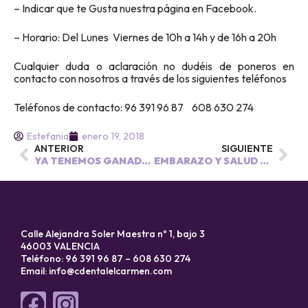
– Indicar que te Gusta nuestra página en Facebook.
– Horario: Del Lunes Viernes de 10h a 14h y de 16h a 20h
Cualquier duda o aclaración no dudéis de poneros en
contacto con nosotros a través de los siguientes teléfonos
Teléfonos de contacto: 96 391 96 87 608 630 274
Estefania
enero 19, 2018
ANTERIOR
SIGUIENTE
YA TENEMOS GANAD@R DEL SORTEO!!
EMBARAZO Y SALUD BUCODENTAL
Calle Alejandra Soler Maestra nº 1, bajo 3
46003 VALENCIA
Teléfono: 96 391 96 87 – 608 630 274
Email:
info@cdentalelcarmen.com