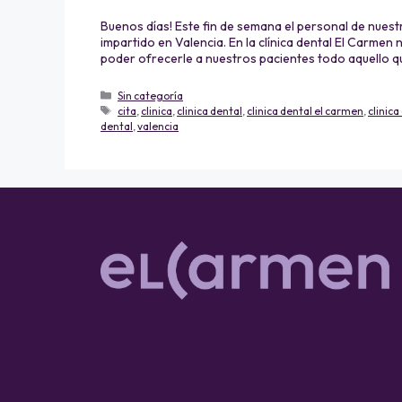
Buenos días! Este fin de semana el personal de nuestr
impartido en Valencia. En la clínica dental El Carmen
poder ofrecerle a nuestros pacientes todo aquello q
Sin categoría
cita
,
clinica
,
clinica dental
,
clinica dental el carmen
,
clinica
dental
,
valencia