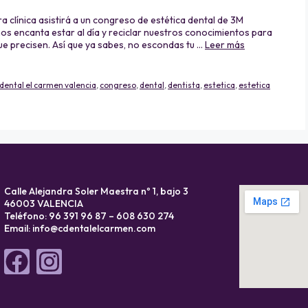
a clínica asistirá a un congreso de estética dental de 3M
 nos encanta estar al día y reciclar nuestros conocimientos para
ue precisen. Así que ya sabes, no escondas tu …
Leer más
 dental el carmen valencia
,
congreso
,
dental
,
dentista
,
estetica
,
estetica
Calle Alejandra Soler Maestra nº 1, bajo 3
46003 VALENCIA
Teléfono: 96 391 96 87 – 608 630 274
Email:
info@cdentalelcarmen.com