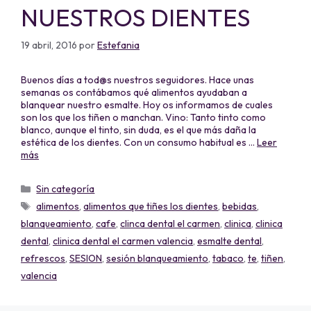
NUESTROS DIENTES
19 abril, 2016
por
Estefania
Buenos días a tod@s nuestros seguidores. Hace unas
semanas os contábamos qué alimentos ayudaban a
blanquear nuestro esmalte. Hoy os informamos de cuales
son los que los tiñen o manchan. Vino: Tanto tinto como
blanco, aunque el tinto, sin duda, es el que más daña la
estética de los dientes. Con un consumo habitual es …
Leer
más
Sin categoría
alimentos
,
alimentos que tiñes los dientes
,
bebidas
,
blanqueamiento
,
cafe
,
clinca dental el carmen
,
clinica
,
clinica
dental
,
clinica dental el carmen valencia
,
esmalte dental
,
refrescos
,
SESION
,
sesión blanqueamiento
,
tabaco
,
te
,
tiñen
,
valencia