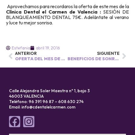
Aprovechamos para recordaros la oferta de este mes de la
Clínica Dental el Carmen de Valencia :
SESIÓN DE
BLANQUEAMIENTO DENTAL 75€. Adelántate al verano
y luce tu mejor sonrisa.
Estefania
abril 19, 2016
ANTERIOR
SIGUIENTE
OFERTA DEL MES DE ABRIL
BENEFICIOS DE SONREíR
Calle Alejandra Soler Maestra nº 1, bajo 3
46003 VALENCIA
Teléfono: 96 391 96 87 – 608 630 274
Email:
info@cdentalelcarmen.com