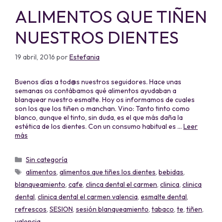
ALIMENTOS QUE TIÑEN
NUESTROS DIENTES
19 abril, 2016
por
Estefania
Buenos días a tod@s nuestros seguidores. Hace unas
semanas os contábamos qué alimentos ayudaban a
blanquear nuestro esmalte. Hoy os informamos de cuales
son los que los tiñen o manchan. Vino: Tanto tinto como
blanco, aunque el tinto, sin duda, es el que más daña la
estética de los dientes. Con un consumo habitual es …
Leer
más
Sin categoría
alimentos
,
alimentos que tiñes los dientes
,
bebidas
,
blanqueamiento
,
cafe
,
clinca dental el carmen
,
clinica
,
clinica
dental
,
clinica dental el carmen valencia
,
esmalte dental
,
refrescos
,
SESION
,
sesión blanqueamiento
,
tabaco
,
te
,
tiñen
,
valencia