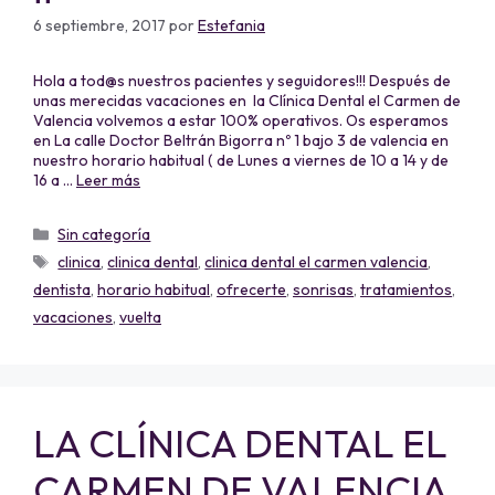
6 septiembre, 2017
por
Estefania
Hola a tod@s nuestros pacientes y seguidores!!! Después de
unas merecidas vacaciones en la Clínica Dental el Carmen de
Valencia volvemos a estar 100% operativos. Os esperamos
en La calle Doctor Beltrán Bigorra nº 1 bajo 3 de valencia en
nuestro horario habitual ( de Lunes a viernes de 10 a 14 y de
16 a …
Leer más
Sin categoría
clinica
,
clinica dental
,
clinica dental el carmen valencia
,
dentista
,
horario habitual
,
ofrecerte
,
sonrisas
,
tratamientos
,
vacaciones
,
vuelta
LA CLÍNICA DENTAL EL
CARMEN DE VALENCIA