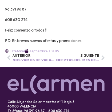
96 391 96 87
608 630 274
Feliz comienzo a todos !!
PD: En breves nuevas ofertas y promociones
Estefania
septiembre 1, 2015
ANTERIOR
SIGUIENTE
NOS VAMOS DE VACACIONES!!!
OFERTAS DEL MES DE SEPTIEMBRE
Calle Alejandra Soler Maestra nº 1, bajo 3
46003 VALENCIA
Teléfono: 96 391 96 87 – 608 630 274