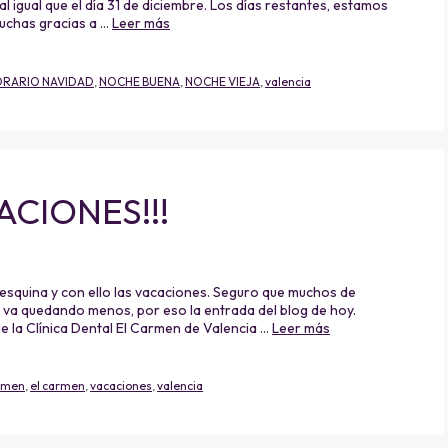
 igual que el día 31 de diciembre. Los días restantes, estamos
Muchas gracias a …
Leer más
RARIO NAVIDAD
,
NOCHE BUENA
,
NOCHE VIEJA
,
valencia
CIONES!!!
 esquina y con ello las vacaciones. Seguro que muchos de
s va quedando menos, por eso la entrada del blog de hoy.
 la Clínica Dental El Carmen de Valencia …
Leer más
armen
,
el carmen
,
vacaciones
,
valencia