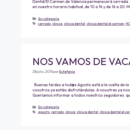
Dental El Carmen de Valencia permanecerá cerrada, al
en nuestro horario habitual, de 10 a 14 y de 16 a 20. 
Sin categoría
cerrado
,
clinica
,
clinica dental
,
clinica dental el carmen
,
HO
NOS VAMOS DE VACA
28 julio, 2015
por
Estefania
Buenas tardes a tod@s Agosto está a la vuelta de la
vosotros ya estáis disfrutándolas. A nosotras ya no
Queríamos informar a todos nuestros seguidores que
Sin categoría
agosto
,
cerrado
,
clinica
,
clinica dental
,
clinica dental el c