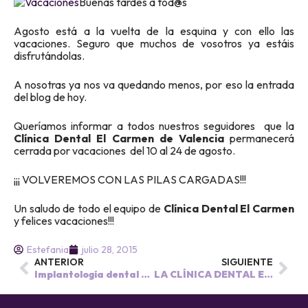
Buenas tardes a tod@s
Agosto está a la vuelta de la esquina y con ello las
vacaciones. Seguro que muchos de vosotros ya estáis
disfrutándolas.
A nosotras ya nos va quedando menos, por eso la entrada
del blog de hoy.
Queríamos informar a todos nuestros seguidores que la
Clínica Dental El Carmen de Valencia
permanecerá
cerrada por vacaciones del 10 al 24 de agosto.
¡¡¡ VOLVEREMOS CON LAS PILAS CARGADAS!!!
Un saludo de todo el equipo de
Clínica Dental El Carmen
y felices vacaciones!!!
Estefania
julio 28, 2015
ANTERIOR
SIGUIENTE
Implantología dental en la Clínica Dental El Carmen de Valencia
LA CLÍNICA DENTAL EL CARMEN DE VALENCIA YA ESTÁ DE VUELTA!!