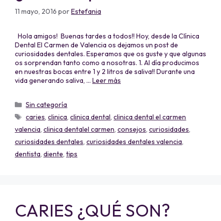
11 mayo, 2016
por
Estefania
Hola amigos! Buenas tardes a todos!! Hoy, desde la Clínica
Dental El Carmen de Valencia os dejamos un post de
curiosidades dentales. Esperamos que os guste y que algunas
os sorprendan tanto como a nosotras. 1. Al día producimos
en nuestras bocas entre 1 y 2 litros de saliva!! Durante una
vida generando saliva, …
Leer más
Sin categoría
caries
,
clinica
,
clinica dental
,
clinica dental el carmen
valencia
,
clinica dentalel carmen
,
consejos
,
curiosidades
,
curiosidades dentales
,
curiosidades dentales valencia
,
dentista
,
diente
,
tips
CARIES ¿QUÉ SON?