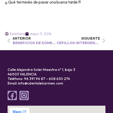
¡¡¡ Qué terminéis de pasar una buena tarde !!!
Estefania
mayo 11, 2016
ANTERIOR
SIGUIENTE
BENEFICIOS DE SONREíR
CEPILLOS INTERDENTALES. ¿ CÓMO UTILIZARLOS?
Calle Alejandra Soler Maestra nº 1, bajo 3
46003 VALENCIA
Teléfono: 96 391 96 87 – 608 630 274
Email:
info@cdentalelcarmen.com