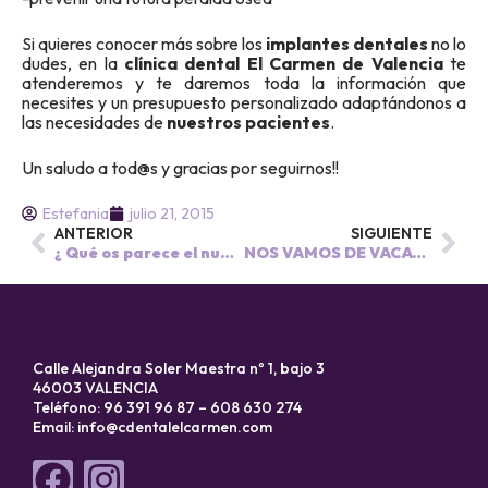
Si quieres conocer más sobre los
implantes dentales
no lo
dudes, en la
clínica dental El Carmen de Valencia
te
atenderemos y te daremos toda la información que
necesites y un presupuesto personalizado adaptándonos a
las necesidades de
nuestros pacientes
.
Un saludo a tod@s y gracias por seguirnos!!
Estefania
julio 21, 2015
ANTERIOR
SIGUIENTE
¿ Qué os parece el nuevo cartel luminoso de la Clínica Dental El Carmen?
NOS VAMOS DE VACACIONES!!!
Calle Alejandra Soler Maestra nº 1, bajo 3
46003 VALENCIA
Teléfono: 96 391 96 87 – 608 630 274
Email:
info@cdentalelcarmen.com