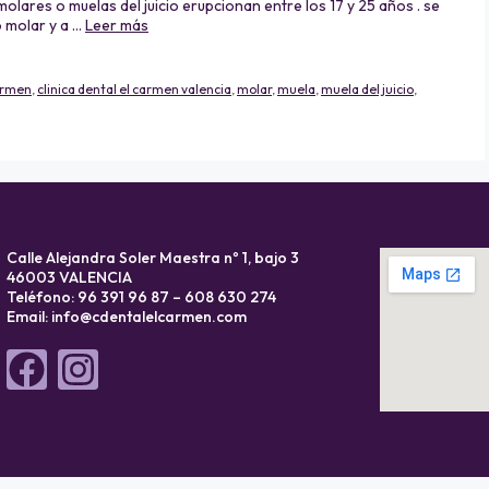
olares o muelas del juicio erupcionan entre los 17 y 25 años . se
o molar y a …
Leer más
carmen
,
clinica dental el carmen valencia
,
molar
,
muela
,
muela del juicio
,
Calle Alejandra Soler Maestra nº 1, bajo 3
46003 VALENCIA
Teléfono: 96 391 96 87 – 608 630 274
Email:
info@cdentalelcarmen.com