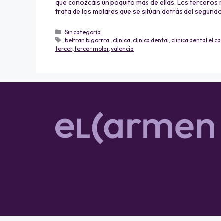
que conozcáis un poquito mas de ellas. Los terceros m
trata de los molares que se sitúan detrás del segund
Sin categoría
beltran bigorrra.
,
clinica
,
clinica dental
,
clinica dental el 
tercer
,
tercer molar
,
valencia