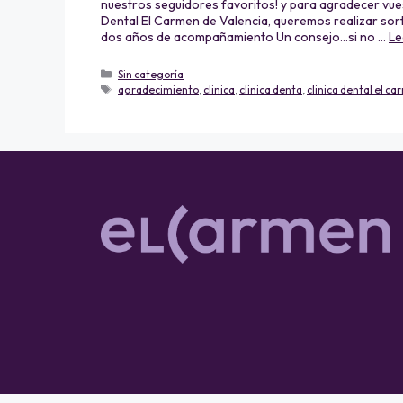
nuestros seguidores favoritos! y para agradecer vuest
Dental El Carmen de Valencia, queremos realizar sor
dos años de acompañamiento Un consejo…si no …
Le
Sin categoría
agradecimiento
,
clinica
,
clinica denta
,
clinica dental el c