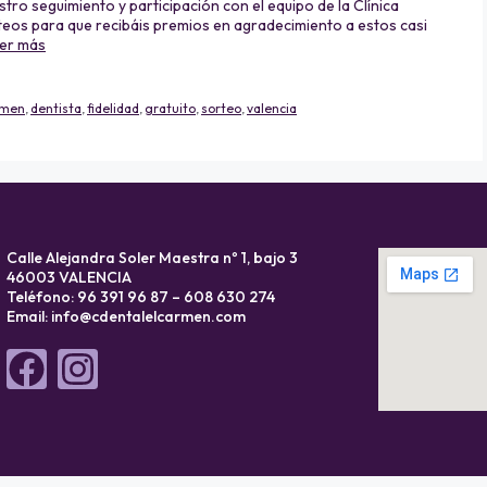
ro seguimiento y participación con el equipo de la Clínica
teos para que recibáis premios en agradecimiento a estos casi
er más
armen
,
dentista
,
fidelidad
,
gratuito
,
sorteo
,
valencia
Calle Alejandra Soler Maestra nº 1, bajo 3
46003 VALENCIA
Teléfono: 96 391 96 87 – 608 630 274
Email:
info@cdentalelcarmen.com