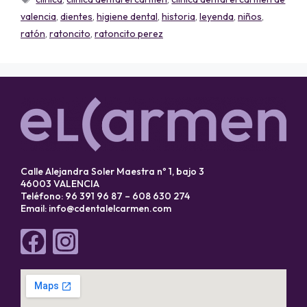
valencia
,
dientes
,
higiene dental
,
historia
,
leyenda
,
niños
,
ratón
,
ratoncito
,
ratoncito perez
Calle Alejandra Soler Maestra nº 1, bajo 3
46003 VALENCIA
Teléfono: 96 391 96 87 – 608 630 274
Email:
info@cdentalelcarmen.com