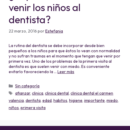
venir los niños al
dentista?
22 marzo, 2016
por
Estefania
La rutina del dentista se debe incorporar desde bien
pequeños a los niños para que éstos lo vean con normalidad
y no sufran traumas en el momento que tengan que venir por
primera vez. Uno de los problemas de la primera visita al
dentista es que suelen venir con miedo. Es conveniente
evitarlo favoreciendo la …
Leer más
Sin categoría
afianzar
,
clinica
,
clinica dental
,
clinica dental el carmen
valencia
,
dentista
,
edad
,
habitos
,
higiene
,
importante
,
miedo
,
niños
,
primera visita