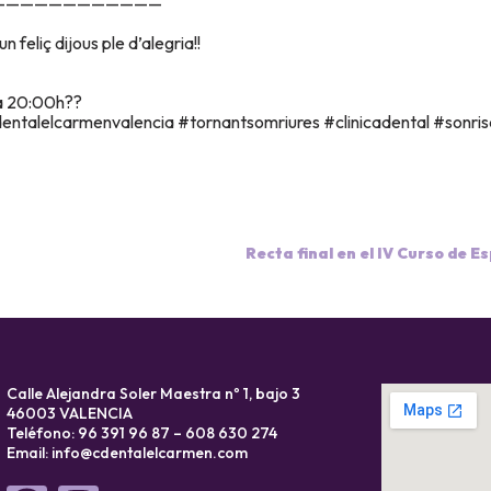
————————————
 feliç dijous ple d’alegria!!
h a 20:00h??
cadentalelcarmenvalencia #tornantsomriures #clinicadental #sonri
Calle Alejandra Soler Maestra nº 1, bajo 3
46003 VALENCIA
Teléfono: 96 391 96 87 – 608 630 274
Email:
info@cdentalelcarmen.com