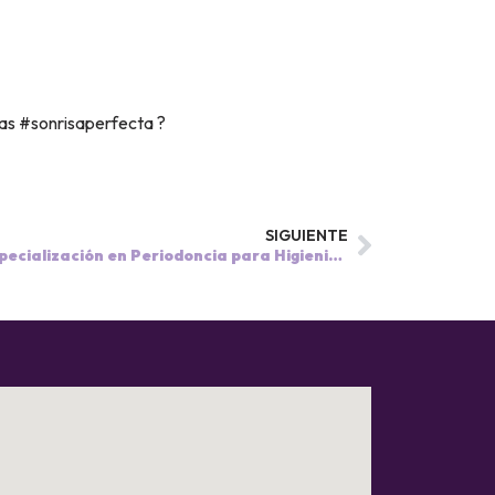
sas #sonrisaperfecta ?
SIGUIENTE
Recta final en el IV Curso de Especialización en Periodoncia para Higienistas Dentales!