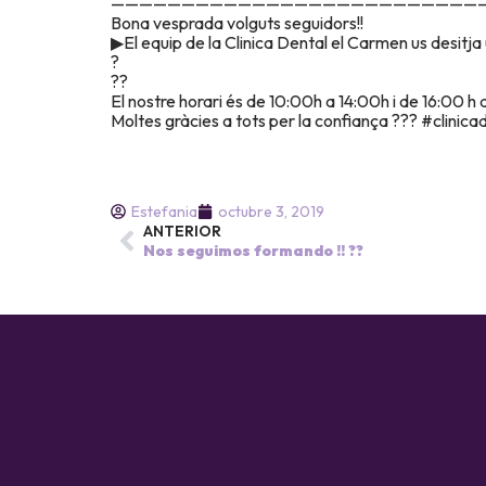
——————————————————————————
Bona vesprada volguts seguidors!!
▶El equip de la Clinica Dental el Carmen us desitja un
?
??
El nostre horari és de 10:00h a 14:00h i de 16:00 
Moltes gràcies a tots per la confiança ??? #clini
Estefania
octubre 3, 2019
ANTERIOR
Nos seguimos formando !! ??