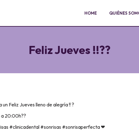
HOME
QUIÉNES SOM
Feliz Jueves !!??
un Feliz Jueves lleno de alegría !! ?
h a 20:00h??
sas #clinicadental #sonrisas #sonrisaperfecta ❤