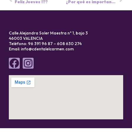
Feliz Jueves !!??
¿Por qué es importante la Radiografía Periapical? ?
Calle Alejandra Soler Maestra nº 1, bajo 3
46003 VALENCIA
Teléfono: 96 391 96 87 – 608 630 274
Email:
info@cdentalelcarmen.com