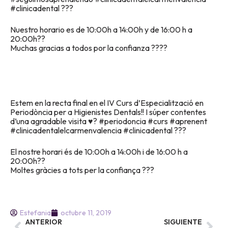
#clinicadental ???
Nuestro horario es de 10:00h a 14:00h y de 16:00 h a
20:00h
?
?
Muchas gracias a todos por la confianza
?
?
?
?
Estem en la recta final en el IV Curs d’Especialització en
Periodòncia per a Higienistes Dentals!! I súper contentes
d’una agradable visita ♥? #periodoncia #curs #aprenent
#clinicadentalelcarmenvalencia #clinicadental ???
El nostre horari és de 10:00h a 14:00h i de 16:00 h a
20:00h
?
?
Moltes gràcies a tots per la confiança
?
?
?
Estefania
octubre 11, 2019
ANTERIOR
SIGUIENTE