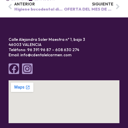
ANTERIOR
SIGUIENTE
Higiene bucodental diaria. ¡ No te olvides de la lengua !
OFERTA DEL MES DE MAYO. SESIÓN BLANQUEAMIENTO -25%
Calle Alejandra Soler Maestra nº 1, bajo 3
46003 VALENCIA
Teléfono: 96 391 96 87 – 608 630 274
Email:
info@cdentalelcarmen.com