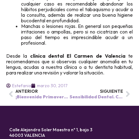
cualquier caso es recomendable abandonar los
hábitos perjudiciales como el tabaquismo y acudir a
la consulta, además de realizar una buena higiene
bucodental en profundidad.
Manchas o lesiones rojas. En general son pequeñas
irritaciones o ampollas, pero si no cicatrizan con el
paso del tiempo es imprescindible acudir a un
profesional.
Desde la
clínica dental El Carmen de Valencia
te
recomendamos que si observas cualquier anomalía en tu
lengua, acudas a nuestra clínica o a tu dentista habitual,
para realizar una revisión y valorar la situación.
Estefania
marzo 30, 2017
ANTERIOR
SIGUIENTE
¡Bienvenida Primavera! Aprovecha los cambios de estación para cambiar tu cepillo dental
Sensibilidad Dental. Causas que la producen y pautas a seguir.
Calle Alejandra Soler Maestra nº 1, bajo 3
46003 VALENCIA