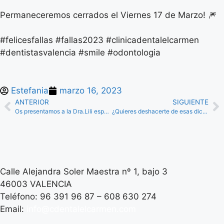
Permaneceremos cerrados el Viernes 17 de Marzo! 🎆
#felicesfallas #fallas2023 #clinicadentalelcarmen
#dentistasvalencia #smile #odontologia
Estefania
marzo 16, 2023
ANTERIOR
SIGUIENTE
Os presentamos a la Dra.Lili especialista en odontopediatria.
¿Quieres deshacerte de esas dichosas manchas blancas en los dientes?
Calle Alejandra Soler Maestra nº 1, bajo 3
46003 VALENCIA
Teléfono: 96 391 96 87 – 608 630 274
Email:
info@cdentalelcarmen.com