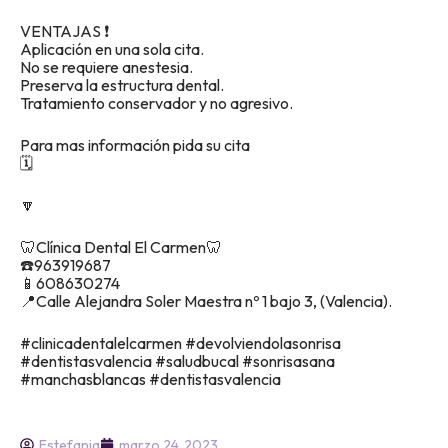
VENTAJAS ❗️
Aplicación en una sola cita.
No se requiere anestesia.
Preserva la estructura dental.
Tratamiento conservador y no agresivo.
Para mas información pida su cita
🗓
🔽
🦷Clínica Dental El Carmen🦷
☎️963919687
📱608630274
📍Calle Alejandra Soler Maestra nº 1 bajo 3, (Valencia).
#clinicadentalelcarmen #devolviendolasonrisa
#dentistasvalencia #saludbucal #sonrisasana
#manchasblancas #dentistasvalencia
Estefania
marzo 24, 2023