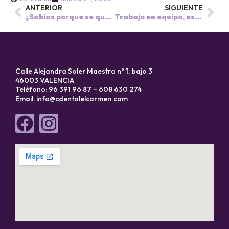
ANTERIOR
SIGUIENTE
¿Sabias porque se queman las fallas ? 🤪
Trabajo en equipo, ese es nuestro lema 🤗!
Calle Alejandra Soler Maestra nº 1, bajo 3
46003 VALENCIA
Teléfono: 96 391 96 87 – 608 630 274
Email:
info@cdentalelcarmen.com