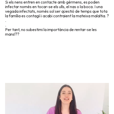
Si els nens entren en contacte amb gèrmens, es poden
infectar només en tocar-se els ulls, el nas o la boca. I una
vegada infectats, només sol ser qüestió de temps que tota
la família es contagiï i acabi contraient la mateixa malaltia. ?
.
.
Per tant, no subestimi la importància de rentar-se les
mans!??