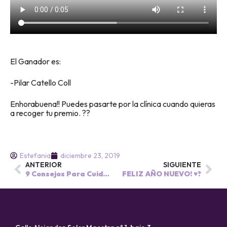
El Ganador es:
-Pilar Catello Coll
Enhorabuena!! Puedes pasarte por la clínica cuando quieras
a recoger tu premio.
?
?
Estefania
diciembre 23, 2019
ANTERIOR
SIGUIENTE
9 Consejos Para Cuidar tu Salud Bucodental en Navidad.??
FELIZ AÑO NUEVO! ♥?