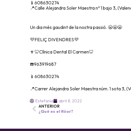
📱608630274
📍Calle Alejandra Soler Maestra nº 1 bajo 3, (Valenc
Un dia més gaudint de la nostra passió. 😬😬😬
💜FELIÇ DIVENDRES💜
🔽🦷Clínica Dental El Carmen🦷
☎️963919687
📱608630274
📍Carrer Alejandra Soler Maestra núm. 1 sota 3, (V
Estefania
abril 8, 2022
ANTERIOR
¿Qué es el flúor?