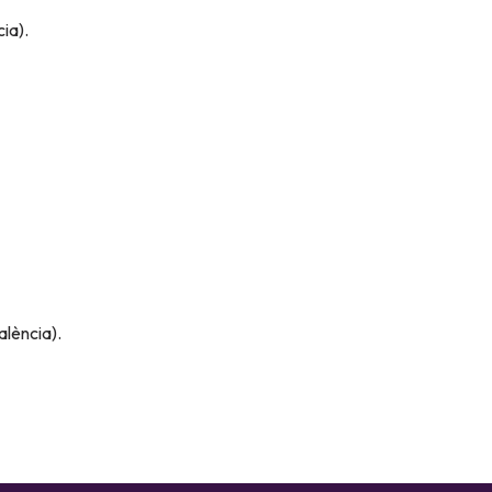
ia).
alència).