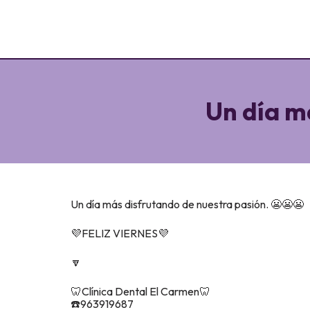
Un día m
Un día más disfrutando de nuestra pasión. 😬😬😬
💜FELIZ VIERNES💜
🔽
🦷Clínica Dental El Carmen🦷
☎️963919687