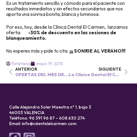
Es un tratamiento sencillo y cómodo para el paciente con
resultados inmediatos y sin efectos secundarios que nos
aporta una sonrisa bonita, blanca y luminosa.
Por eso, hoy, desde la Clínica Dental El Carmen, lanzamos
oferta:
-30% de descuento en las sesiones de
blanqueamiento.
No esperes más y pide tu cita.
¡¡¡ SONRIE AL VERANO!!!
Estefania
mayo 19, 2015
ANTERIOR
SIGUIENTE
OFERTAS DEL MES DE MAYO EN LA CLÍNICA DENTAL EL CARMEN
La Clínica Dental El Carmen de Valencia se va de congreso.
Calle Alejandra Soler Maestra nº 1, bajo 3
46003 VALENCIA
Teléfono: 96 391 96 87 – 608 630 274
Email:
info@cdentalelcarmen.com