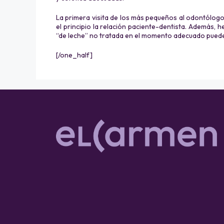
La primera visita de los más pequeños al odontólog
el principio la relación paciente-dentista. Además,
“de leche” no tratada en el momento adecuado pued
[/one_half]