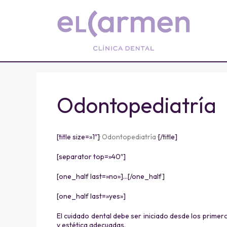
Odontopediatría
[title size=»1″]
· Odontopediatría ·
[/title]
[separator top=»40″]
[one_half last=»no»]…[/one_half]
[one_half last=»yes»]
El cuidado dental debe ser iniciado desde los primer
y estética adecuadas.