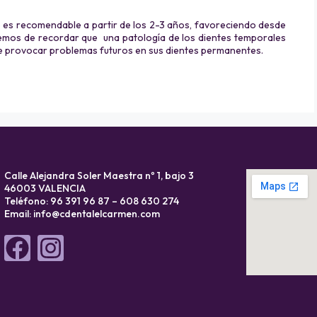
o es recomendable a partir de los 2-3 años, favoreciendo desde
 hemos de recordar que una patología de los dientes temporales
e provocar problemas futuros en sus dientes permanentes.
Calle Alejandra Soler Maestra nº 1, bajo 3
46003 VALENCIA
Teléfono: 96 391 96 87 – 608 630 274
Email:
info@cdentalelcarmen.com