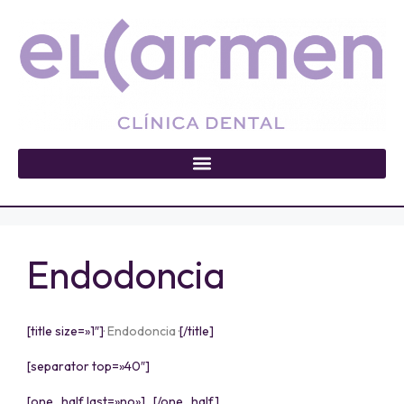
Endodoncia
[title size=»1″]
· Endodoncia ·
[/title]
[separator top=»40″]
[one_half last=»no»]…[/one_half]