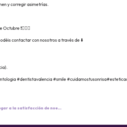
men y corregir asimetrías.
Octubre ❗️🧑🏽‍⚕️
podéis contactar con nosotros a través de ⬇️
ia).
tologia #dentistavalencia #smile #cuidamostusonrisa#esteticad
Asesorar correctamente es la base para llegar a la satisfacción de nuestros pacientes😁❗️