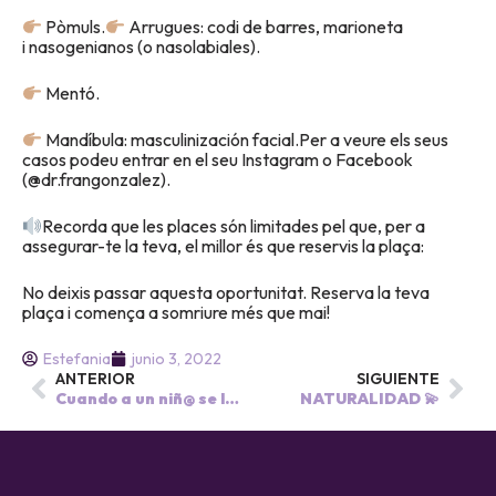
Pòmuls.
Arrugues: codi de barres, marioneta
i nasogenianos (o nasolabiales).
Mentó.
Mandíbula: masculinización facial.Per a veure els seus
casos podeu entrar en el seu Instagram o Facebook
(@dr.frangonzalez).
Recorda que les places són limitades pel que, per a
assegurar-te la teva, el millor és que reservis la plaça:
No deixis passar aquesta oportunitat. Reserva la teva
plaça i comença a somriure més que mai!
Estefania
junio 3, 2022
ANTERIOR
SIGUIENTE
Cuando a un niñ@ se le cae el primer diente, comienza la aventura del » Ratoncito Pérez » 👧🏼🧒🏽
NATURALIDAD 💫