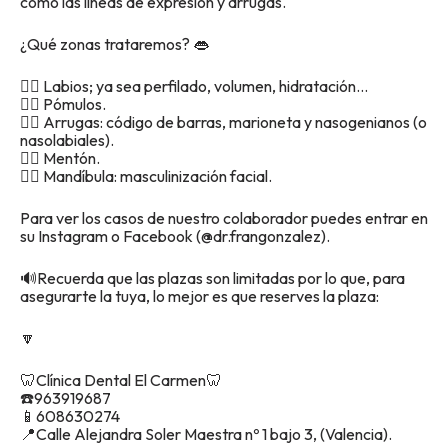
como las líneas de expresión y arrugas.
¿Qué zonas trataremos? 👄
👉🏽 Labios; ya sea perfilado, volumen, hidratación…
👉🏽 Pómulos.
👉🏽 Arrugas: código de barras, marioneta y nasogenianos (o
nasolabiales).
👉🏽 Mentón.
👉🏽 Mandíbula: masculinización facial.
Para ver los casos de nuestro colaborador puedes entrar en
su Instagram o Facebook (@dr.frangonzalez).
🔊Recuerda que las plazas son limitadas por lo que, para
asegurarte la tuya, lo mejor es que reserves la plaza:
🔽
🦷Clínica Dental El Carmen🦷
☎️963919687
📱608630274
📍Calle Alejandra Soler Maestra nº 1 bajo 3, (Valencia).