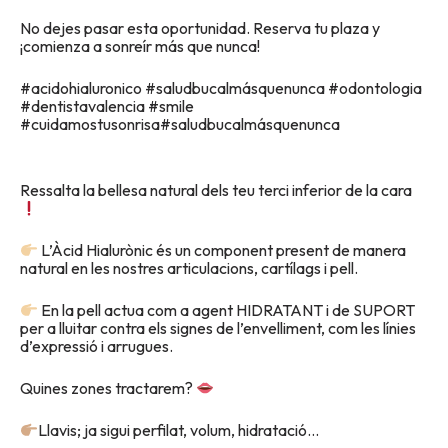
No dejes pasar esta oportunidad. Reserva tu plaza y
¡comienza a sonreír más que nunca!
#acidohialuronico #saludbucalmásquenunca #odontologia
#dentistavalencia #smile
#cuidamostusonrisa#saludbucalmásquenunca
Ressalta la bellesa natural dels teu terci inferior de la cara
L’Àcid Hialurònic és un component present de manera
natural en les nostres articulacions, cartílags i pell.
En la pell actua com a agent HIDRATANT i de SUPORT
per a lluitar contra els signes de l’envelliment, com les línies
d’expressió i arrugues.
Quines zones tractarem?
Llavis; ja sigui perfilat, volum, hidratació…