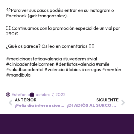
💜Para ver sus casos podéis entrar en su Instagram o
Facebook (@dr.frangonzalez).
💥 Continuamos con la promoción especial de un vial por
290€.
¿Qué os parece? Os leo en comentarios 👇🏽
#medicinaesteticavalencia #juvederm #vial
#clinicadentalelcarmen #dentistasvalencia #smile
#saludbucodental #valencia #labios #arrugas #mentón
#mandibula
Estefania
octubre 7, 2022
ANTERIOR
SIGUIENTE
¡Feliz día internacional de la sonrisa!😃
¡DI ADIÓS AL SURCO NASOGENIANO! 🤩