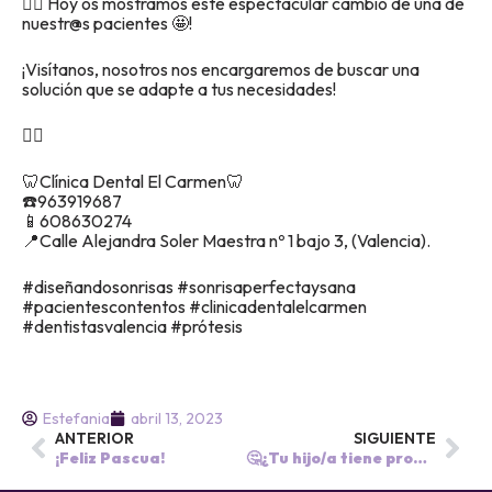
👉🏽 Hoy os mostramos este espectacular cambio de una de
nuestr@s pacientes 🤩!
¡Visítanos, nosotros nos encargaremos de buscar una
solución que se adapte a tus necesidades!
👇🏾
🦷Clínica Dental El Carmen🦷
☎️963919687
📱608630274
📍Calle Alejandra Soler Maestra nº 1 bajo 3, (Valencia).
#diseñandosonrisas #sonrisaperfectaysana
#pacientescontentos #clinicadentalelcarmen
#dentistasvalencia #prótesis
Estefania
abril 13, 2023
ANTERIOR
SIGUIENTE
¡Feliz Pascua!
🤔¿Tu hijo/a tiene problemas para respirar por la nariz y respira por la boca? ¿Le cuesta tragar correctamente o mantener los labios juntos? Esto te interesa. 👇