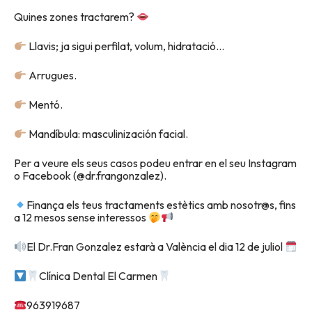
Quines zones tractarem?
Llavis; ja sigui perfilat, volum, hidratació…
Arrugues.
Mentó.
Mandíbula: masculinización facial.
Per a veure els seus casos podeu entrar en el seu Instagram
o Facebook (@dr.frangonzalez).
Finança els teus tractaments estètics amb nosotr@s, fins
a 12 mesos sense interessos
El Dr.Fran Gonzalez estarà a València el dia 12 de juliol
Clínica Dental El Carmen
963919687