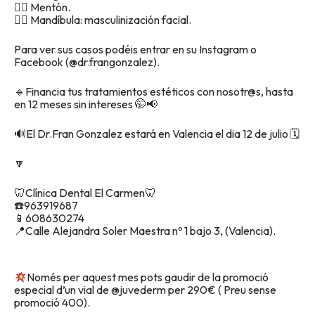
👉🏽 Mentón.
👉🏽 Mandíbula: masculinización facial.
Para ver sus casos podéis entrar en su Instagram o
Facebook (@dr.frangonzalez).
🔹Financia tus tratamientos estéticos con nosotr@s, hasta
en 12 meses sin intereses 🤭📢
🔊El Dr.Fran Gonzalez estará en Valencia el dia 12 de julio 🗓
🔽
🦷Clínica Dental El Carmen🦷
☎️963919687
📱608630274
📍Calle Alejandra Soler Maestra nº 1 bajo 3, (Valencia).
Només per aquest mes pots gaudir de la promoció
especial d’un vial de @juvederm per 290€ ( Preu sense
promoció 400).