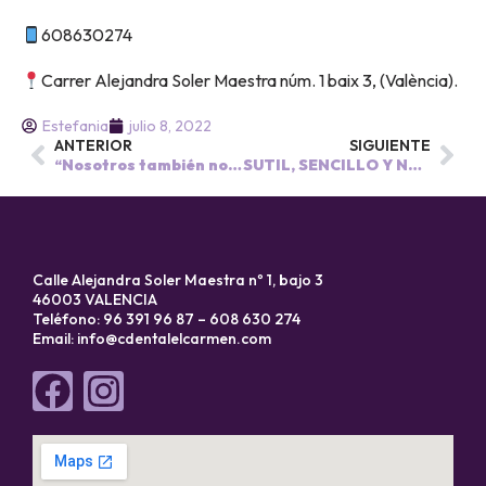
608630274
Carrer Alejandra Soler Maestra núm. 1 baix 3, (València).
Estefania
julio 8, 2022
ANTERIOR
SIGUIENTE
“Nosotros también nos cuidamos”😁
SUTIL, SENCILLO Y NATURAL 🍃
Calle Alejandra Soler Maestra nº 1, bajo 3
46003 VALENCIA
Teléfono: 96 391 96 87 – 608 630 274
Email:
info@cdentalelcarmen.com