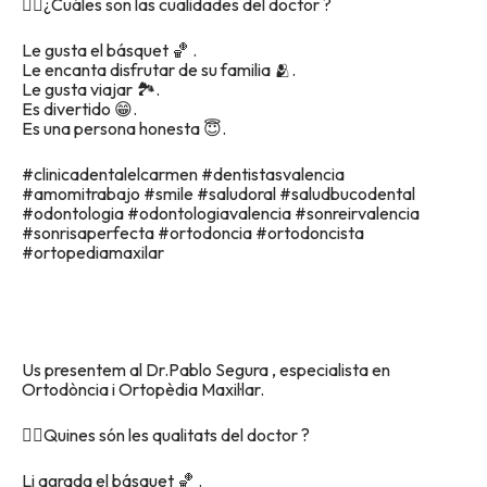
👉🏽¿Cuáles son las cualidades del doctor ?
Le gusta el básquet 🏀 .
Le encanta disfrutar de su familia 🫂.
Le gusta viajar 🏞.
Es divertido 😁.
Es una persona honesta 😇.
#clinicadentalelcarmen #dentistasvalencia
#amomitrabajo #smile #saludoral #saludbucodental
#odontologia #odontologiavalencia #sonreirvalencia
#sonrisaperfecta #ortodoncia #ortodoncista
#ortopediamaxilar
Us presentem al Dr.Pablo Segura , especialista en
Ortodòncia i Ortopèdia Maxil·lar.
👉🏽Quines són les qualitats del doctor ?
Li agrada el básquet 🏀 .