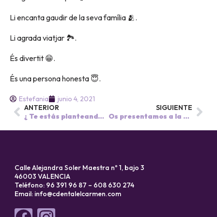
Li encanta gaudir de la seva família 🫂.
Li agrada viatjar 🏞.
És divertit 😁.
És una persona honesta 😇.
Estefania
junio 4, 2021
ANTERIOR
SIGUIENTE
¿ Te estás planteando ponerte ortodoncia y que no se note nada ?
Os presentamos a la Dra.Regina Parra , especialista en odontopediatría.
Calle Alejandra Soler Maestra nº 1, bajo 3
46003 VALENCIA
Teléfono: 96 391 96 87 – 608 630 274
Email:
info@cdentalelcarmen.com