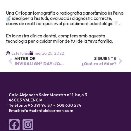
Una Ortopantomografía o radiografia panoràmica és l’eina
ideal per a l’estudi, avaluació i diagnòstic correcte,
abans de realitzar qualsevol procediment odontològic
.
En la nostra clínica dental, comptem amb aquesta
tecnologia per a cuidar millor de tu i de la teva família.
Estefania
marzo 25, 2022
ANTERIOR
SIGUIENTE
INVISALIGN® DAY :JORNADA DE PUERTAS ABIERTAS 😁
¿Qué es el flúor?
Calle Alejandra Soler Maestra nº 1, bajo 3
46003 VALENCIA
Teléfono: 96 391 96 87 – 608 630 274
Email:
info@cdentalelcarmen.com