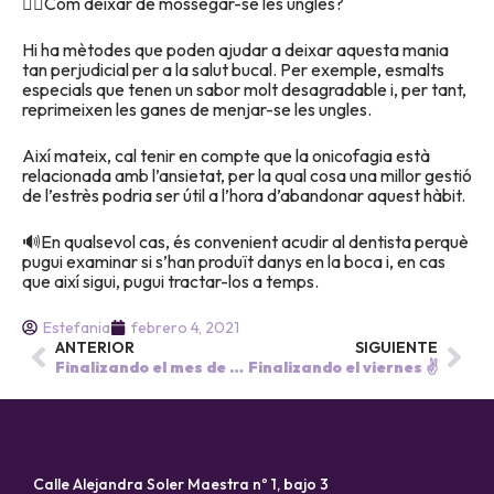
👉🏽Com deixar de mossegar-se les ungles?
Hi ha mètodes que poden ajudar a deixar aquesta mania
tan perjudicial per a la salut bucal. Per exemple, esmalts
especials que tenen un sabor molt desagradable i, per tant,
reprimeixen les ganes de menjar-se les ungles.
Així mateix, cal tenir en compte que la onicofagia està
relacionada amb l’ansietat, per la qual cosa una millor gestió
de l’estrès podria ser útil a l’hora d’abandonar aquest hàbit.
🔊En qualsevol cas, és convenient acudir al dentista perquè
pugui examinar si s’han produït danys en la boca i, en cas
que així sigui, pugui tractar-los a temps.
Estefania
febrero 4, 2021
ANTERIOR
SIGUIENTE
Finalizando el mes de Conectados✌🏼
Finalizando el viernes ✌️
Calle Alejandra Soler Maestra nº 1, bajo 3