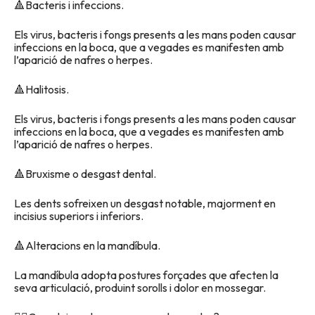
🔺Bacteris i infeccions.
Els virus, bacteris i fongs presents a les mans poden causar
infeccions en la boca, que a vegades es manifesten amb
l’aparició de nafres o herpes.
🔺Halitosis.
Els virus, bacteris i fongs presents a les mans poden causar
infeccions en la boca, que a vegades es manifesten amb
l’aparició de nafres o herpes.
🔺Bruxisme o desgast dental.
Les dents sofreixen un desgast notable, majorment en
incisius superiors i inferiors.
🔺Alteracions en la mandíbula.
La mandíbula adopta postures forçades que afecten la
seva articulació, produint sorolls i dolor en mossegar.