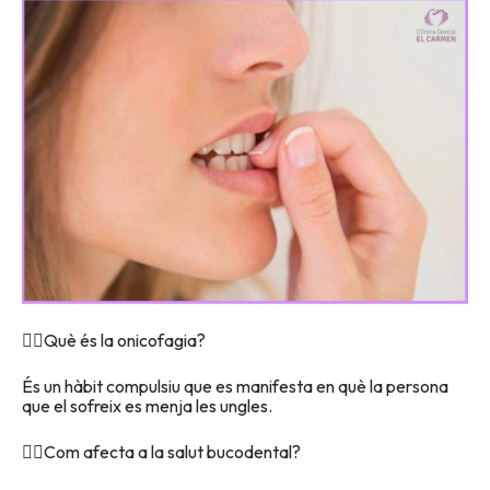
👉🏽Què és la onicofagia?
És un hàbit compulsiu que es manifesta en què la persona
que el sofreix es menja les ungles.
👉🏽Com afecta a la salut bucodental?