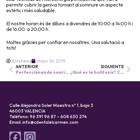
permitir cubrir la geniva tornant al somriure un aspecte
estètic i més saludable.
El nostre horari és de dilluns a divendres de 10:00 a 14:00 h i
de 16:00 a 20:00 h.
Moltes gràcies per confiar en nosaltres. Una salutació a
tots!
Estefania
mayo 24, 2019
ANTERIOR
SIGUIENTE
Perfeccionando sonrisas!!
¿Qué es la halitosis? Causas y tratamientos/ Què és l’halitosi? Causes i tractament.
Calle Alejandra Soler Maestra nº 1, bajo 3
46003 VALENCIA
Teléfono: 96 391 96 87 – 608 630 274
Email:
info@cdentalelcarmen.com