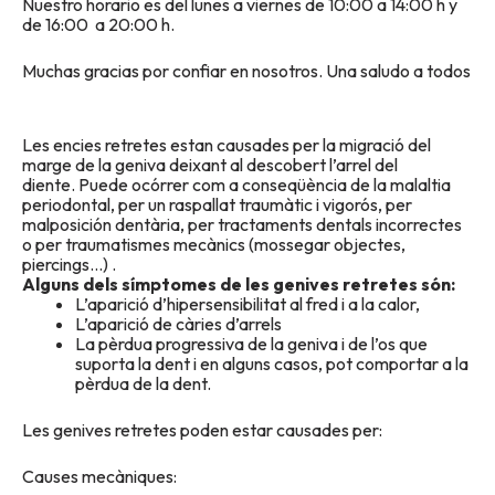
Nuestro horario es del lunes a viernes de 10:00 a 14:00 h y
de 16:00 a 20:00 h.
Muchas gracias por confiar en nosotros. Una saludo a todos
Les encies retretes estan causades per la migració del
marge de la geniva deixant al descobert l’arrel del
diente. Puede ocórrer com a conseqüència de la malaltia
periodontal, per un raspallat traumàtic i vigorós, per
malposición dentària, per tractaments dentals incorrectes
o per traumatismes mecànics (mossegar objectes,
piercings…) .
Alguns dels símptomes de les genives retretes són:
L’aparició d’hipersensibilitat al fred i a la calor,
L’aparició de càries d’arrels
La pèrdua progressiva de la geniva i de l’os que
suporta la dent i en alguns casos, pot comportar a la
pèrdua de la dent.
Les genives retretes poden estar causades per:
Causes mecàniques: