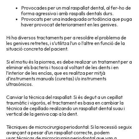
Provocades per un mal raspallat dental, al fer-ho de
forma agressiva i amb raspalls dentals durs.
Provocats per una inadequada ortodòncia que puga
haver provocat deteriorament en les genives.
Hi ha diversos tractaments per a resoldre el problema de
les genives retretes, i s’utilitza l’un o l’altre en funció de la
situació concreta del pacient.
Si el motiu és la piorrea, es debe realizar un tratament per a
eliminar els bacteris i tosca al voltant de les dents i en
l’interior de les encías, que es realitza per mitjà
d’instruments manuals (curetas) i/o instruments
ultrasónicos.
Canviar la tècnica del raspallat: Si és degut a un cepillat
traumàtic i vigorós, el tractament es basa en cambiar la
tècnica de cepillado realizando un raspallat dental suau i
vertical de la geniva cap a la dent.
Tècniques de microcirurgia periodontal: Si la recessió seguix
avançant a pesar d’un raspallat correcte, podem
usar técnicas de microcirurgia periodontal que van a