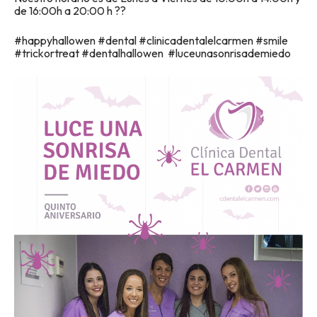
de 16:00h a 20:00 h ??
#happyhallowen #dental #clinicadentalelcarmen #smile
#trickortreat #dentalhallowen #luceunasonrisademiedo