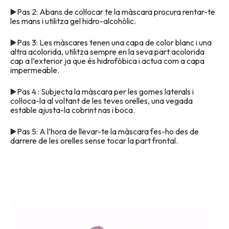
▶️Pas 2: Abans de col·locar te la màscara procura rentar-te
les mans i utilitza gel hidro-alcohòlic.
▶️Pas 3: Les màscares tenen una capa de color blanc i una
altra acolorida, utilitza sempre en la seva part acolorida
cap a l’exterior ja que és hidrofòbica i actua com a capa
impermeable.
▶️Pas 4 : Subjecta la màscara per les gomes laterals i
col·loca-la al voltant de les teves orelles, una vegada
estable ajusta-la cobrint nas i boca.
▶️Pas 5: A l’hora de llevar-te la màscara fes-ho des de
darrere de les orelles sense tocar la part frontal.