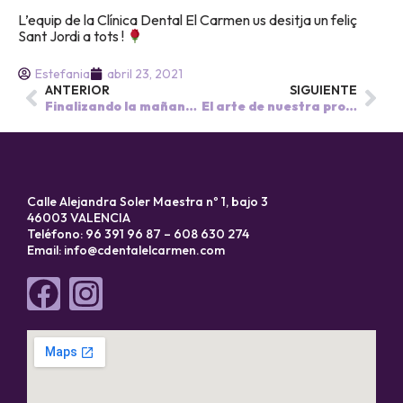
L’equip de la Clínica Dental El Carmen us desitja un feliç
Sant Jordi a tots !
Estefania
abril 23, 2021
ANTERIOR
SIGUIENTE
Finalizando la mañana de cirugía periodontal 🤩
El arte de nuestra profesión es amar las sonrisas de los demás 🤩.
Calle Alejandra Soler Maestra nº 1, bajo 3
46003 VALENCIA
Teléfono: 96 391 96 87 – 608 630 274
Email:
info@cdentalelcarmen.com