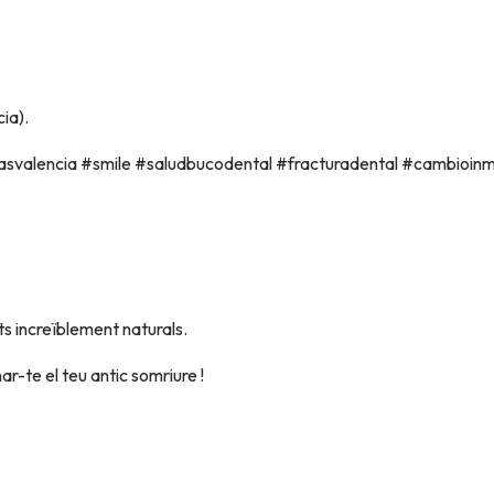
ia).
asvalencia #smile #saludbucodental #fracturadental #cambioi
ts increïblement naturals.
r-te el teu antic somriure !