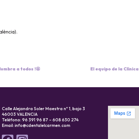
alència).
lumbra a todos !🤩
El equipo de la Clíni
Calle Alejandra Soler Maestra nº 1, bajo 3
46003 VALENCIA
Teléfono: 96 391 96 87 – 608 630 274
Email:
info@cdentalelcarmen.com