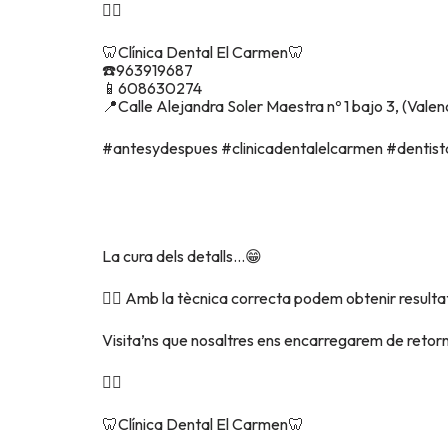
👇🏾
🦷Clínica Dental El Carmen🦷
☎️963919687
📱608630274
📍Calle Alejandra Soler Maestra nº 1 bajo 3, (Valenc
#antesydespues #clinicadentalelcarmen #dentist
La cura dels detalls…😁
👉🏽 Amb la tècnica correcta podem obtenir resulta
Visita’ns que nosaltres ens encarregarem de retorna
👇🏾
🦷Clínica Dental El Carmen🦷