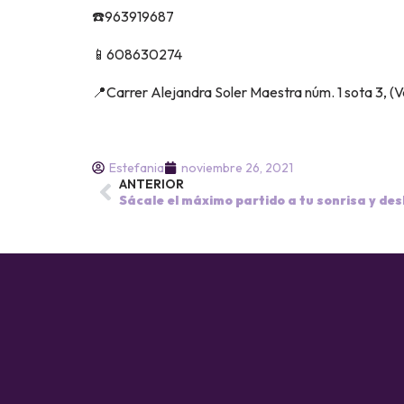
☎️963919687
📱608630274
📍Carrer Alejandra Soler Maestra núm. 1 sota 3, (V
Estefania
noviembre 26, 2021
ANTERIOR
Sácale el máximo partido a tu sonrisa y des