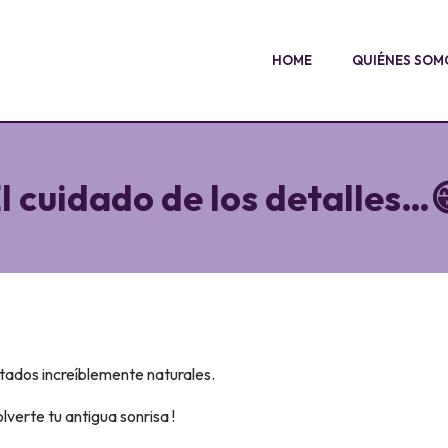
HOME
QUIÉNES SOM
l cuidado de los detalles…
ltados increíblemente naturales.
verte tu antigua sonrisa !