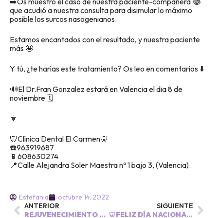
➡️Os muestro el caso de nuestra paciente-compañera 😂
que acudió a nuestra consulta para disimular lo máximo
posible los surcos nasogenianos.
Estamos encantados con el resultado, y nuestra paciente
más 🤩
Y tú, ¿te harías este tratamiento? Os leo en comentarios ⬇️
🔊El Dr.Fran Gonzalez estará en Valencia el dia 8 de
noviembre 🗓
🔽
🦷Clínica Dental El Carmen🦷
☎️963919687
📱608630274
📍Calle Alejandra Soler Maestra nº 1 bajo 3, (Valencia).
Estefania
octubre 14, 2022
ANTERIOR
SIGUIENTE
REJUVENECIMIENTO TERCIO INFERIOR 😍
🦷FELIZ DÍA NACIONAL DEL HIGIENISTA DENTAL 🦷