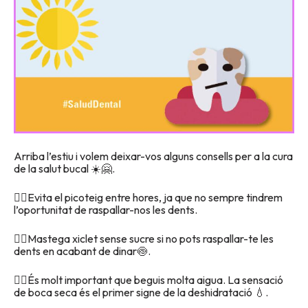
Arriba l’estiu i volem deixar-vos alguns consells per a la cura
de la salut bucal ☀️🤗.
👉🏼Evita el picoteig entre hores, ja que no sempre tindrem
l’oportunitat de raspallar-nos les dents.
👉🏼Mastega xiclet sense sucre si no pots raspallar-te les
dents en acabant de dinar🍥.
👉🏼És molt important que beguis molta aigua. La sensació
de boca seca és el primer signe de la deshidratació 💧.