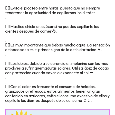
👉🏼Evita el picoteo entre horas, puesto que no siempre
tendremos la oportunidad de cepillarnos los dientes.
.
.
👉🏼Mastica chicle sin azúcar si no puedes cepillarte los
dientes después de comer🍥.
.
.
👉🏼Es muy importante que bebas mucha agua. La sensación
de boca seca es el primer signo de la deshidratación 💧.
.
.
👉🏼Los labios, debido a su carencia en melanina son los más
proclives a sufrir quemaduras solares. Utiliza lápiz de cacao
con protección cuando vayas a exponerte al sol 👄.
.
.
👉🏼Con el calor es frecuente el consumo de helados,
granizados o refrescos, estos alimentos tienen un gran
contenido en azúcares, evita el consumo excesivo de ellos y
cepíllate los dientes después de su consumo 🍦🥤.