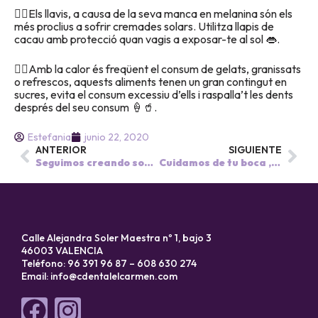
👉🏼Els llavis, a causa de la seva manca en melanina són els
més proclius a sofrir cremades solars. Utilitza llapis de
cacau amb protecció quan vagis a exposar-te al sol 👄.
👉🏼Amb la calor és freqüent el consum de gelats, granissats
o refrescos, aquests aliments tenen un gran contingut en
sucres, evita el consum excessiu d’ells i raspalla’t les dents
després del seu consum 🍦🥤.
Estefania
junio 22, 2020
ANTERIOR
SIGUIENTE
Seguimos creando sonrisas.
Cuidamos de tu boca , cuidamos de ti 😁.
Calle Alejandra Soler Maestra nº 1, bajo 3
46003 VALENCIA
Teléfono: 96 391 96 87 – 608 630 274
Email:
info@cdentalelcarmen.com