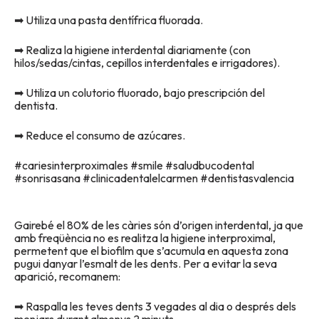
➡ Utiliza una pasta dentífrica fluorada.
➡ Realiza la higiene interdental diariamente (con
hilos/sedas/cintas, cepillos interdentales e irrigadores).
➡ Utiliza un colutorio fluorado, bajo prescripción del
dentista.
➡ Reduce el consumo de azúcares.
#cariesinterproximales #smile #saludbucodental
#sonrisasana #clinicadentalelcarmen #dentistasvalencia
Gairebé el 80% de les càries són d’origen interdental, ja que
amb freqüència no es realitza la higiene interproximal,
permetent que el biofilm que s’acumula en aquesta zona
pugui danyar l’esmalt de les dents. Per a evitar la seva
aparició, recomanem:
➡ Raspalla les teves dents 3 vegades al dia o després dels