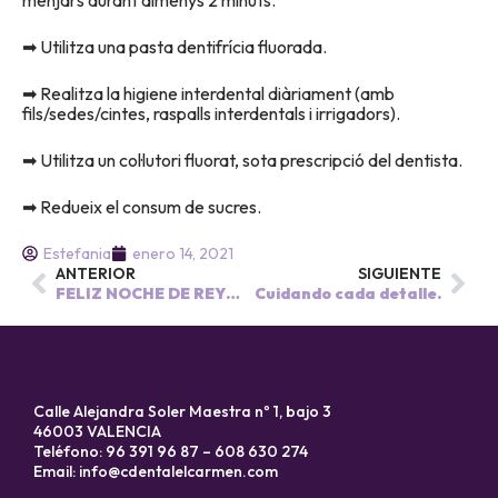
menjars durant almenys 2 minuts.
➡ Utilitza una pasta dentifrícia fluorada.
➡ Realitza la higiene interdental diàriament (amb
fils/sedes/cintes, raspalls interdentals i irrigadors).
➡ Utilitza un col·lutori fluorat, sota prescripció del dentista.
➡ Redueix el consum de sucres.
Estefania
enero 14, 2021
ANTERIOR
SIGUIENTE
FELIZ NOCHE DE REYES!
Cuidando cada detalle.
Calle Alejandra Soler Maestra nº 1, bajo 3
46003 VALENCIA
Teléfono: 96 391 96 87 – 608 630 274
Email:
info@cdentalelcarmen.com