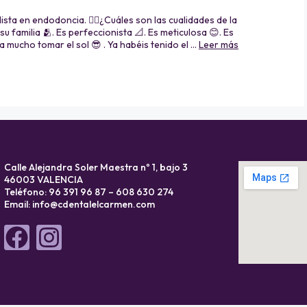
sta en endodoncia. 👉🏽¿Cuáles son las cualidades de la
 familia 🫂. Es perfeccionista 📐. Es meticulosa 😊. Es
a mucho tomar el sol 😎 . Ya habéis tenido el …
Leer más
Calle Alejandra Soler Maestra nº 1, bajo 3
46003 VALENCIA
Teléfono: 96 391 96 87 – 608 630 274
Email:
info@cdentalelcarmen.com