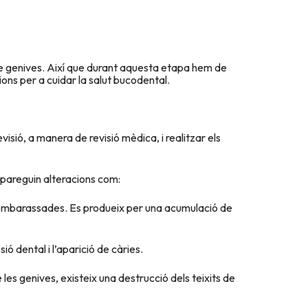
e genives. Així que durant aquesta etapa hem de
ons per a cuidar la salut bucodental.
sió, a manera de revisió mèdica, i realitzar els
pareguin alteracions com:
s embarassades. Es produeix per una acumulació de
ió dental i l’aparició de càries.
es genives, existeix una destrucció dels teixits de