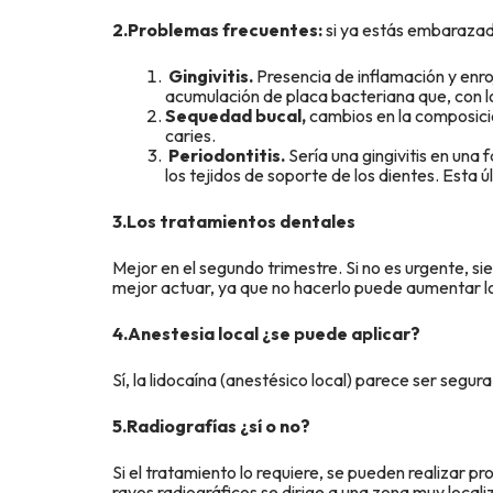
2.Problemas frecuentes:
si ya estás embarazad
Gingivitis.
Presencia de inflamación y enr
acumulación de placa bacteriana que, con 
Sequedad bucal,
cambios en la composición
caries.
Periodontitis.
Sería una gingivitis en una
los tejidos de soporte de los dientes. Esta 
3.Los tratamientos dentales
Mejor en el segundo trimestre. Si no es urgente, si
mejor actuar, ya que no hacerlo puede aumentar lo
4.Anestesia local ¿se puede aplicar?
Sí, la lidocaína (anestésico local) parece ser se
5.Radiografías ¿sí o no?
Si el tratamiento lo requiere, se pueden realizar 
rayos radiográficos se dirige a una zona muy local