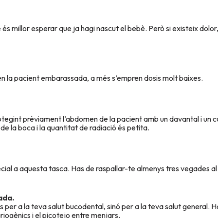
 és millor esperar que ja hagi nascut el bebè. Però si existeix dolor,
a en la pacient embarassada, a més s’empren dosis molt baixes.
rotegint prèviament l’abdomen de la pacient amb un davantal i un co
de la boca i la quantitat de radiació és petita.
ial a aquesta tasca. Has de raspallar-te almenys tres vegades al d
ada.
 per a la teva salut bucodental, sinó per a la teva salut general. H
ariogènics i el picotejo entre menjars.