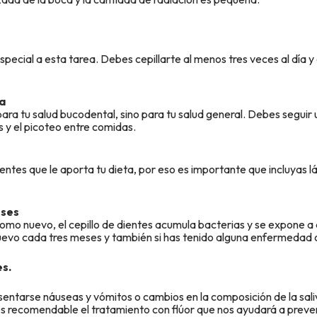
ecial a esta tarea. Debes cepillarte al menos tres veces al día y 
da
ara tu salud bucodental, sino para tu salud general. Debes seguir 
os y el picoteo entre comidas.
entes que le aporta tu dieta, por eso es importante que incluyas l
eses
 nuevo, el cepillo de dientes acumula bacterias y se expone a 
uevo cada tres meses y también si has tenido alguna enfermedad 
es.
ntarse náuseas y vómitos o cambios en la composición de la sali
es recomendable el tratamiento con flúor que nos ayudará a preveni