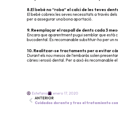
8.El bebè no “roba” el calci de les teves dents
El bebè cobreix les seves necessitats a través dels n
per a assegurar una bona aportació.
9. Reemplaçar el raspall de dents cada 3 mes
Encara que aparentment pugui semblar que està com
bucodental. És recomanable substituir-ho per un no
10. Realitzar-se tractaments per a evitar càr
Durant els nou mesos de l’embaràs solen presentar-s
càries i erosió dental. Per a això és recomanable e
Estefania
enero 17, 2020
ANTERIOR
Cuidados durante y tras el tratamiento con