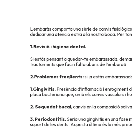
L’embaràs comporta una sèrie de canvis fisiològic
dedicar una atenció extra a la nostra boca. Per ta
1.Revisió i higiene dental.
Si estàs pensant a quedar-te embarassada, demana c
tractaments que facin falta abans de l’embaràS
2.Problemes freqüents:
si ja estàs embarassada
1.Gingivitis.
Presència d’inflamació i enrogiment 
placa bacteriana que, amb els canvis vasculars i 
2. Sequedat bucal,
canvis en la composició salival
3. Periodontitis.
Seria una gingivitis en una fase 
suport de les dents. Aquesta última és la més preo