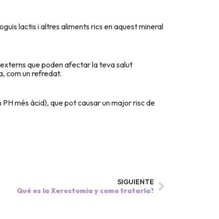
guis lactis i altres aliments rics en aquest mineral
externs que poden afectar la teva salut
a, com un refredat.
n PH més àcid), que pot causar un major risc de
SIGUIENTE
Qué es la Xerostomia y como tratarla?