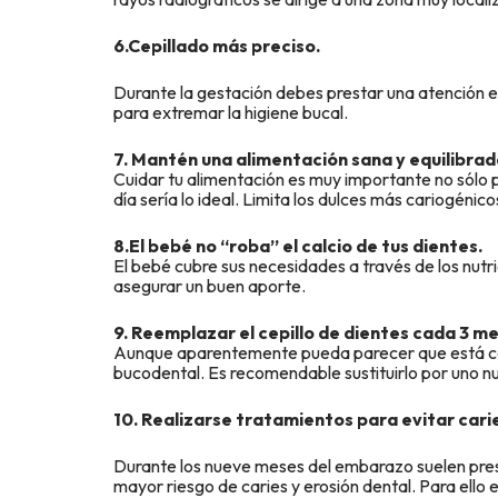
6.Cepillado más preciso.
Durante la gestación debes prestar una atención esp
para extremar la higiene bucal.
7. Mantén una alimentación sana y equilibra
Cuidar tu alimentación es muy importante no sólo p
día sería lo ideal. Limita los dulces más cariogénic
8.El bebé no “roba” el calcio de tus dientes.
El bebé cubre sus necesidades a través de los nutri
asegurar un buen aporte.
9. Reemplazar el cepillo de dientes cada 3 m
Aunque aparentemente pueda parecer que está como
bucodental. Es recomendable sustituirlo por uno n
10. Realizarse tratamientos para evitar cari
Durante los nueve meses del embarazo suelen prese
mayor riesgo de caries y erosión dental. Para ello 