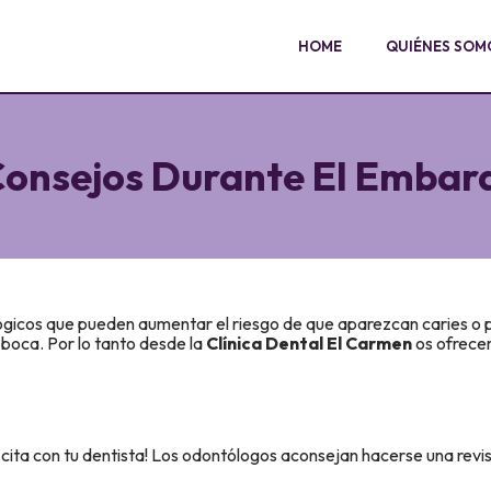
HOME
QUIÉNES SOM
Consejos Durante El Embara
ógicos que pueden aumentar el riesgo de que aparezcan caries o 
boca. Por lo tanto desde la
Clínica Dental El Carmen
os ofrece
ita con tu dentista! Los odontólogos aconsejan hacerse una revisi