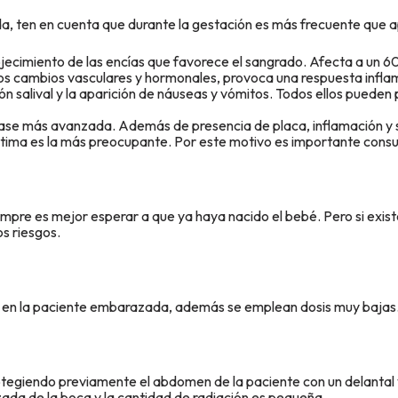
a, ten en cuenta que durante la gestación es más frecuente que 
ojecimiento de las encías que favorece el sangrado. Afecta a un
los cambios vasculares y hormonales, provoca una respuesta infl
 salival y la aparición de náuseas y vómitos. Todos ellos pueden p
 fase más avanzada. Además de presencia de placa, inflamación y 
última es la más preocupante. Por este motivo es importante consul
empre es mejor esperar a que ya haya nacido el bebé. Pero si existe
s riesgos.
gura en la paciente embarazada, además se emplean dosis muy bajas
protegiendo previamente el abdomen de la paciente con un delantal 
izada de la boca y la cantidad de radiación es pequeña.