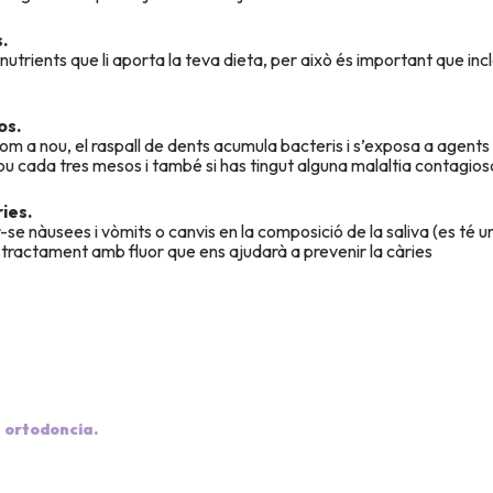
.
utrients que li aporta la teva dieta, per això és important que inclo
os.
 a nou, el raspall de dents acumula bacteris i s’exposa a agents 
u cada tres mesos i també si has tingut alguna malaltia contagios
ies.
e nàusees i vòmits o canvis en la composició de la saliva (es té u
l tractament amb fluor que ens ajudarà a prevenir la càries
 ortodoncia.