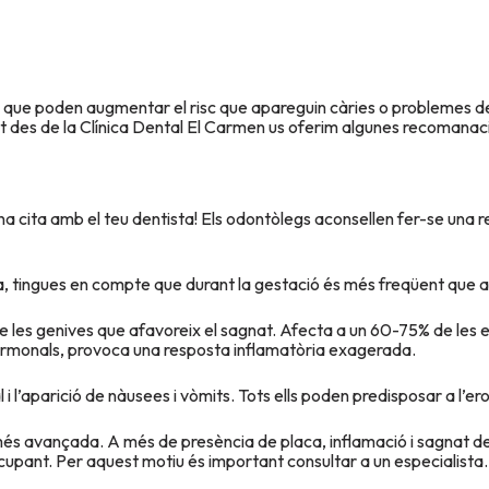
s que poden augmentar el risc que apareguin càries o problemes d
nt des de la Clínica Dental El Carmen us oferim algunes recomanaci
ita amb el teu dentista! Els odontòlegs aconsellen fer-se una revi
, tingues en compte que durant la gestació és més freqüent que a
de les genives que afavoreix el sagnat. Afecta a un 60-75% de le
hormonals, provoca una resposta inflamatòria exagerada.
 i l’aparició de nàusees i vòmits. Tots ells poden predisposar a l’eros
més avançada. A més de presència de placa, inflamació i sagnat de l
cupant. Per aquest motiu és important consultar a un especialista.