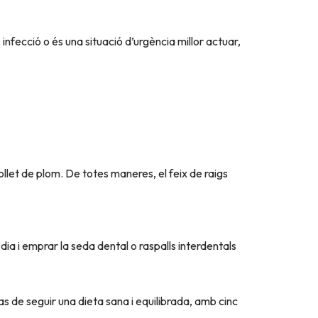
 infecció o és una situació d’urgència millor actuar,
llet de plom. De totes maneres, el feix de raigs
ia i emprar la seda dental o raspalls interdentals
as de seguir una dieta sana i equilibrada, amb cinc