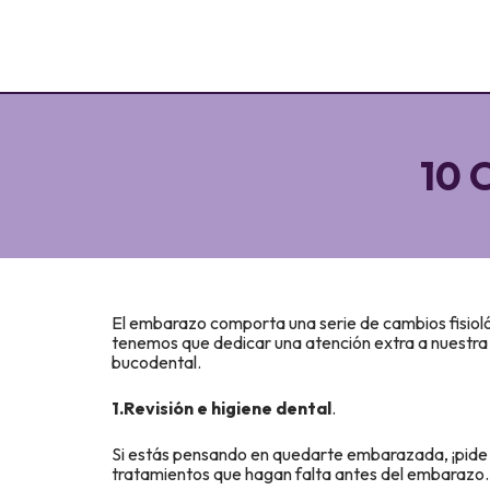
10 
El embarazo comporta una serie de cambios fisiol
tenemos que dedicar una atención extra a nuestra 
bucodental.
1.Revisión e higiene dental
.
Si estás pensando en quedarte embarazada, ¡pide c
tratamientos que hagan falta antes del embarazo.