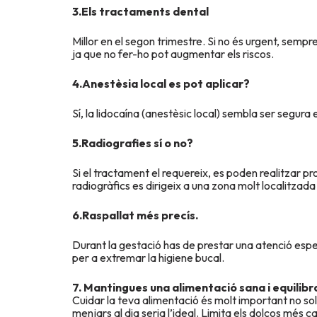
3.Els tractaments dental
Millor en el segon trimestre. Si no és urgent, sempre
ja que no fer-ho pot augmentar els riscos.
4.Anestèsia local es pot aplicar?
Sí, la lidocaína (anestèsic local) sembla ser segur
5.Radiografies sí o no?
Si el tractament el requereix, es poden realitzar p
radiogràfics es dirigeix a una zona molt localitzada 
6.Raspallat més precís.
Durant la gestació has de prestar una atenció espec
per a extremar la higiene bucal.
7. Mantingues una alimentació sana i equilibr
Cuidar la teva alimentació és molt important no sols
menjars al dia seria l’ideal. Limita els dolços més c